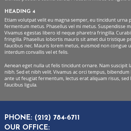
HEADING 4
Etiam volutpat velit eu magna semper, eu tincidunt urna por
fermentum metus. Phasellus vel mi metus. Suspendisse mi mi
Vivamus egestas libero id neque pharetra fringilla. Curabit
fringilla. Phasellus lobortis mauris sit amet dui tristique
faucibus nec. Mauris lorem metus, euismod non congue ut,
interdum convallis vel et felis.
Aenean eget nulla ut felis tincidunt ornare. Nam suscipit l
nibh. Sed et nibh velit. Vivamus ac orci tempus, bibendum
ante ut feugiat fermentum, lectus erat aliquam risus, sed 
faucibus ligula.
PHONE:
(212) 784-6711
OUR OFFICE: