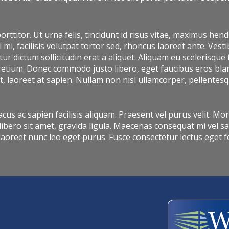
ttitor. Ut urna felis, tincidunt id risus vitae, maximus hend
, facilisis volutpat tortor sed, rhoncus laoreet ante. Vesti
ur dictum sollicitudin erat a aliquet. Aliquam eu scelerisque 
 pretium. Donec commodo justo libero, eget faucibus eros blandi
 laoreet at sapien. Nullam non nisl ullamcorper, pellentesq
acus ac sapien facilisis aliquam. Praesent vel purus velit. Mo
 libero sit amet, gravida ligula. Maecenas consequat mi vel 
laoreet nunc leo eget purus. Fusce consectetur lectus eget fe